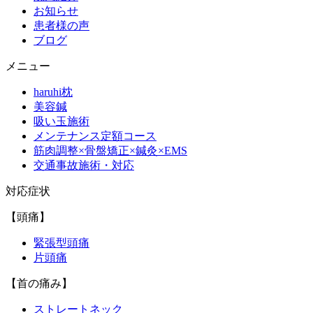
お知らせ
患者様の声
ブログ
メニュー
haruhi枕
美容鍼
吸い玉施術
メンテナンス定額コース
筋肉調整×骨盤矯正×鍼灸×EMS
交通事故施術・対応
対応症状
【頭痛】
緊張型頭痛
片頭痛
【首の痛み】
ストレートネック