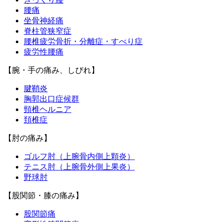
腰痛
坐骨神経痛
脊柱管狭窄症
腰椎疲労骨折・分離症・すべり症
疲労性腰痛
【腕・手の痛み、しびれ】
腱鞘炎
胸郭出口症候群
頸椎ヘルニア
頚椎症
【肘の痛み】
ゴルフ肘（上腕骨内側上顆炎）
テニス肘（上腕骨外側上果炎）
野球肘
【股関節・膝の痛み】
股関節痛