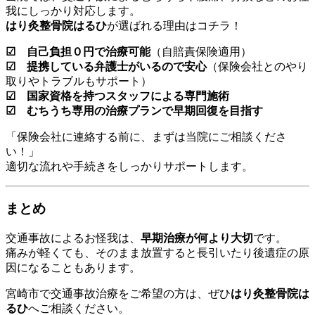
我にしっかり対応します。
はり灸整骨院はるひ
が選ばれる理由はコチラ！
☑ 自己負担０円で治療可能
（自賠責保険適用）
☑ 提携している弁護士がいるので安心
（保険会社とのやり
取りやトラブルもサポート）
☑ 国家資格を持つスタッフによる専門施術
☑ むちうち専用の治療プランで早期回復を目指す
「保険会社に連絡する前に、まずは当院にご相談くださ
い！」
適切な流れや手続きをしっかりサポートします。
まとめ
交通事故によるお怪我は、
早期治療が何より大切
です。
痛みが軽くても、そのまま放置すると長引いたり後遺症の原
因になることもあります。
宮崎市で交通事故治療をご希望の方は、ぜひ
はり灸整骨院は
るひ
へご相談ください。