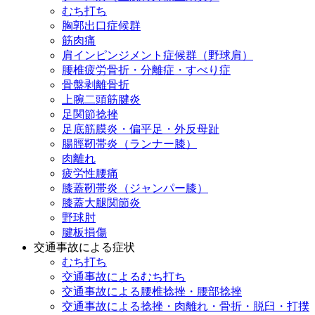
むち打ち
胸郭出口症候群
筋肉痛
肩インピンジメント症候群（野球肩）
腰椎疲労骨折・分離症・すべり症
骨盤剥離骨折
上腕二頭筋腱炎
足関節捻挫
足底筋膜炎・偏平足・外反母趾
腸脛靭帯炎（ランナー膝）
肉離れ
疲労性腰痛
膝蓋靭帯炎（ジャンパー膝）
膝蓋大腿関節炎
野球肘
腱板損傷
交通事故による症状
むち打ち
交通事故によるむち打ち
交通事故による腰椎捻挫・腰部捻挫
交通事故による捻挫・肉離れ・骨折・脱臼・打撲