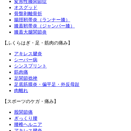
変形性膝関節症
オスグッド
骨盤剥離骨折
腸脛靭帯炎（ランナー膝）
膝蓋靭帯炎（ジャンパー膝）
膝蓋大腿関節炎
【ふくらはぎ・足・筋肉の痛み】
アキレス腱炎
シーバー病
シンスプリント
筋肉痛
足関節捻挫
足底筋膜炎・偏平足・外反母趾
肉離れ
【スポーツのケガ・痛み】
股関節痛
ぎっくり腰
腰椎ヘルニア
アキレス腱炎