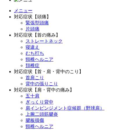
メニュー
対応症状【頭痛】
緊張型頭痛
片頭痛
対応症状【首の痛み】
ストレートネック
寝違え
むち打ち
頸椎ヘルニア
頚椎症
対応症状【首・肩・背中のこり】
首肩こり
背中の張りこり
対応症状【肩・背中の痛み】
五十肩
ぎっくり背中
肩インピンジメント症候群（野球肩）
上腕二頭筋腱炎
腱板損傷
頸椎ヘルニア