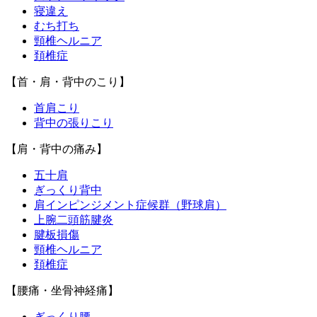
寝違え
むち打ち
頸椎ヘルニア
頚椎症
【首・肩・背中のこり】
首肩こり
背中の張りこり
【肩・背中の痛み】
五十肩
ぎっくり背中
肩インピンジメント症候群（野球肩）
上腕二頭筋腱炎
腱板損傷
頸椎ヘルニア
頚椎症
【腰痛・坐骨神経痛】
ぎっくり腰