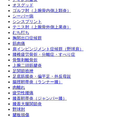
オスグッド
ゴルフ肘（上腕骨内側上顆炎）
シーバー病
シンスプリント
テニス肘（上腕骨外側上果炎）
むち打ち
胸郭出口症候群
筋肉痛
肩インピンジメント症候群（野球肩）
腰椎疲労骨折・分離症・すべり症
骨盤剥離骨折
上腕二頭筋腱炎
足関節捻挫
足底筋膜炎・偏平足・外反母趾
腸脛靭帯炎（ランナー膝）
肉離れ
疲労性腰痛
膝蓋靭帯炎（ジャンパー膝）
膝蓋大腿関節炎
野球肘
腱板損傷