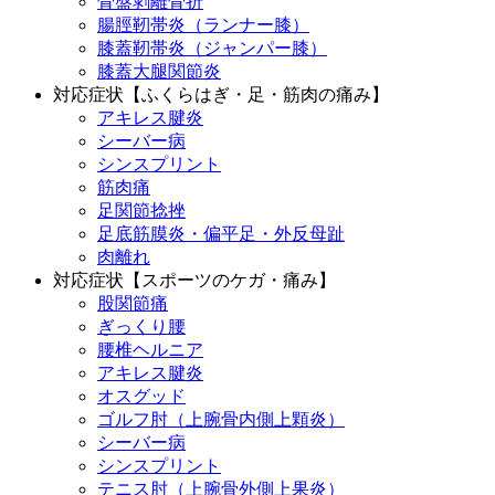
骨盤剥離骨折
腸脛靭帯炎（ランナー膝）
膝蓋靭帯炎（ジャンパー膝）
膝蓋大腿関節炎
対応症状【ふくらはぎ・足・筋肉の痛み】
アキレス腱炎
シーバー病
シンスプリント
筋肉痛
足関節捻挫
足底筋膜炎・偏平足・外反母趾
肉離れ
対応症状【スポーツのケガ・痛み】
股関節痛
ぎっくり腰
腰椎ヘルニア
アキレス腱炎
オスグッド
ゴルフ肘（上腕骨内側上顆炎）
シーバー病
シンスプリント
テニス肘（上腕骨外側上果炎）