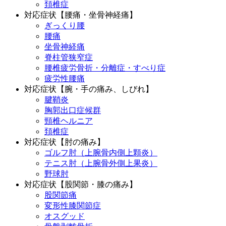
頚椎症
対応症状【腰痛・坐骨神経痛】
ぎっくり腰
腰痛
坐骨神経痛
脊柱管狭窄症
腰椎疲労骨折・分離症・すべり症
疲労性腰痛
対応症状【腕・手の痛み、しびれ】
腱鞘炎
胸郭出口症候群
頸椎ヘルニア
頚椎症
対応症状【肘の痛み】
ゴルフ肘（上腕骨内側上顆炎）
テニス肘（上腕骨外側上果炎）
野球肘
対応症状【股関節・膝の痛み】
股関節痛
変形性膝関節症
オスグッド