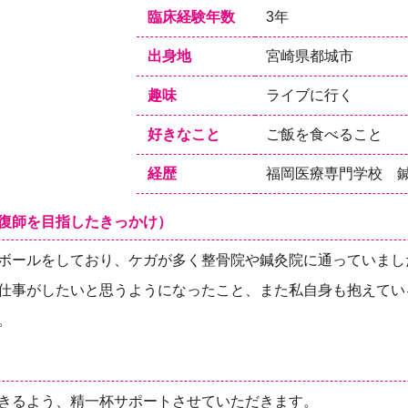
臨床経験年数
3年
出身地
宮崎県都城市
趣味
ライブに行く
好きなこと
ご飯を食べること
経歴
福岡医療専門学校 
復師を目指したきっかけ）
ボールをしており、ケガが多く整骨院や鍼灸院に通っていまし
仕事がしたいと思うようになったこと、また私自身も抱えてい
。
きるよう、精一杯サポートさせていただきます。