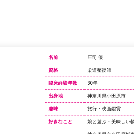
名前
庄司 優
資格
柔道整復師
臨床経験年数
30年
出身地
神奈川県小田原市
趣味
旅行・映画鑑賞
好きなこと
娘と遊ぶ・美味しい