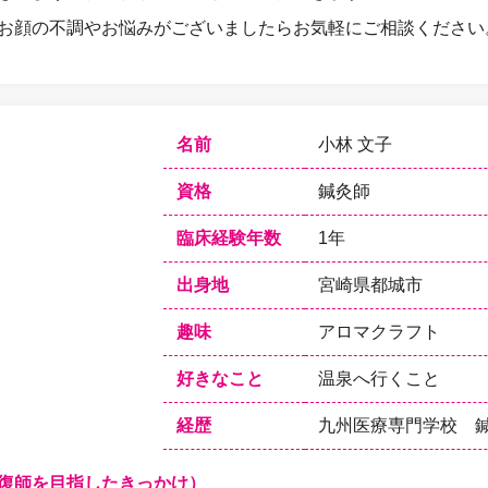
お顔の不調やお悩みがございましたらお気軽にご相談ください
名前
小林 文子
資格
鍼灸師
臨床経験年数
1年
出身地
宮崎県都城市
趣味
アロマクラフト
好きなこと
温泉へ行くこと
経歴
九州医療専門学校 
復師を目指したきっかけ）