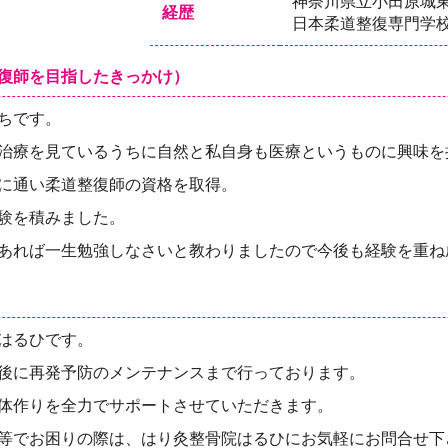
神奈川県立小田原城
経歴
日本柔道整復専門学
復師を目指したきっかけ）
ちです。
治療を見ているうちに自然と私自身も医療というものに興味を
に通い柔道整復師の資格を取得。
験を積みました。
あれば一生勉強しなさいと教わりましたので今後も経験を重ね
はるひです。
後に再発予防のメンテナンスまで行っております。
体作りを全力でサポートさせていただきます。
等でお困りの際は、はり灸整骨院はるひにお気軽にお問合せ下