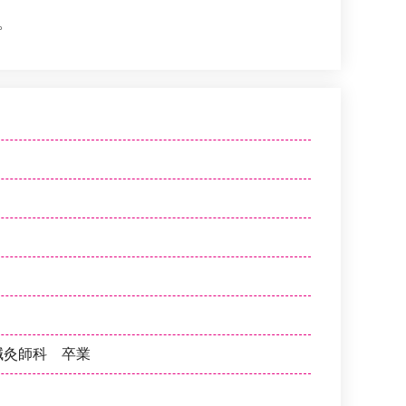
。
鍼灸師科 卒業