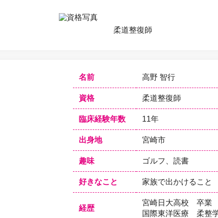
柔道整復師
名前
高野 智行
資格
柔道整復師
臨床経験年数
11年
出身地
宮崎市
趣味
ゴルフ、読書
好きなこと
家族で出かけること
宮崎日大高校 卒業
経歴
国際東洋医療 柔整