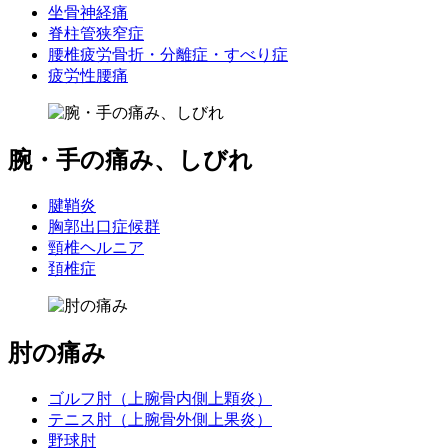
坐骨神経痛
脊柱管狭窄症
腰椎疲労骨折・分離症・すべり症
疲労性腰痛
腕・手の痛み、しびれ
腱鞘炎
胸郭出口症候群
頸椎ヘルニア
頚椎症
肘の痛み
ゴルフ肘（上腕骨内側上顆炎）
テニス肘（上腕骨外側上果炎）
野球肘