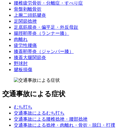
腰椎疲労骨折・分離症・すべり症
骨盤剥離骨折
上腕二頭筋腱炎
足関節捻挫
足底筋膜炎・偏平足・外反母趾
腸脛靭帯炎（ランナー膝）
肉離れ
疲労性腰痛
膝蓋靭帯炎（ジャンパー膝）
膝蓋大腿関節炎
野球肘
腱板損傷
交通事故による症状
むち打ち
交通事故によるむち打ち
交通事故による腰椎捻挫・腰部捻挫
交通事故による捻挫・肉離れ・骨折・脱臼・打撲