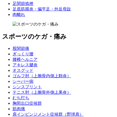
足関節捻挫
足底筋膜炎・偏平足・外反母趾
肉離れ
スポーツのケガ・痛み
股関節痛
ぎっくり腰
腰椎ヘルニア
アキレス腱炎
オスグッド
ゴルフ肘（上腕骨内側上顆炎）
シーバー病
シンスプリント
テニス肘（上腕骨外側上果炎）
むち打ち
胸郭出口症候群
筋肉痛
肩インピンジメント症候群（野球肩）