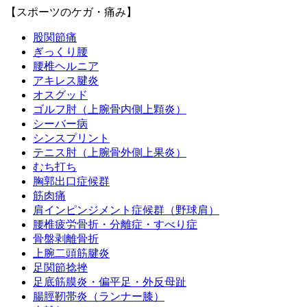
【スポーツのケガ・痛み】
股関節痛
ぎっくり腰
腰椎ヘルニア
アキレス腱炎
オスグッド
ゴルフ肘（上腕骨内側上顆炎）
シーバー病
シンスプリント
テニス肘（上腕骨外側上果炎）
むち打ち
胸郭出口症候群
筋肉痛
肩インピンジメント症候群（野球肩）
腰椎疲労骨折・分離症・すべり症
骨盤剥離骨折
上腕二頭筋腱炎
足関節捻挫
足底筋膜炎・偏平足・外反母趾
腸脛靭帯炎（ランナー膝）