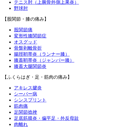
テニス肘（上腕骨外側上果炎）
野球肘
【股関節・膝の痛み】
股関節痛
変形性膝関節症
オスグッド
骨盤剥離骨折
腸脛靭帯炎（ランナー膝）
膝蓋靭帯炎（ジャンパー膝）
膝蓋大腿関節炎
【ふくらはぎ・足・筋肉の痛み】
アキレス腱炎
シーバー病
シンスプリント
筋肉痛
足関節捻挫
足底筋膜炎・偏平足・外反母趾
肉離れ