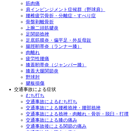
筋肉痛
肩インピンジメント症候群（野球肩）
腰椎疲労骨折・分離症・すべり症
骨盤剥離骨折
上腕二頭筋腱炎
足関節捻挫
足底筋膜炎・偏平足・外反母趾
腸脛靭帯炎（ランナー膝）
肉離れ
疲労性腰痛
膝蓋靭帯炎（ジャンパー膝）
膝蓋大腿関節炎
野球肘
腱板損傷
交通事故による症状
むち打ち
交通事故によるむち打ち
交通事故による腰椎捻挫・腰部捻挫
交通事故による捻挫・肉離れ・骨折・脱臼・打撲
交通事故による膝の痛み
交通事故後による関節の痛み