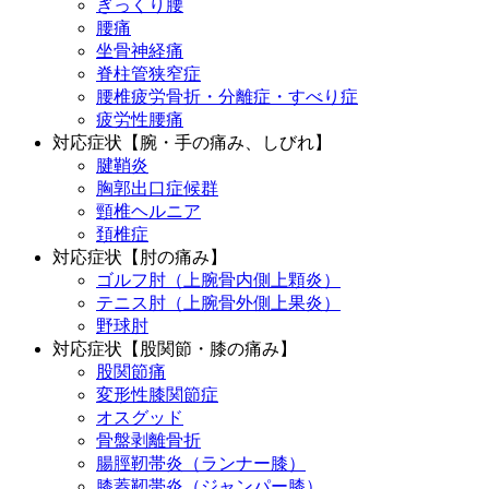
ぎっくり腰
腰痛
坐骨神経痛
脊柱管狭窄症
腰椎疲労骨折・分離症・すべり症
疲労性腰痛
対応症状【腕・手の痛み、しびれ】
腱鞘炎
胸郭出口症候群
頸椎ヘルニア
頚椎症
対応症状【肘の痛み】
ゴルフ肘（上腕骨内側上顆炎）
テニス肘（上腕骨外側上果炎）
野球肘
対応症状【股関節・膝の痛み】
股関節痛
変形性膝関節症
オスグッド
骨盤剥離骨折
腸脛靭帯炎（ランナー膝）
膝蓋靭帯炎（ジャンパー膝）