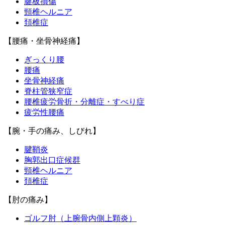
腱板損傷
頸椎ヘルニア
頚椎症
【腰痛・坐骨神経痛】
ぎっくり腰
腰痛
坐骨神経痛
脊柱管狭窄症
腰椎疲労骨折・分離症・すべり症
疲労性腰痛
【腕・手の痛み、しびれ】
腱鞘炎
胸郭出口症候群
頸椎ヘルニア
頚椎症
【肘の痛み】
ゴルフ肘（上腕骨内側上顆炎）