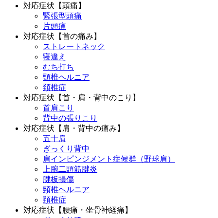
対応症状【頭痛】
緊張型頭痛
片頭痛
対応症状【首の痛み】
ストレートネック
寝違え
むち打ち
頸椎ヘルニア
頚椎症
対応症状【首・肩・背中のこり】
首肩こり
背中の張りこり
対応症状【肩・背中の痛み】
五十肩
ぎっくり背中
肩インピンジメント症候群（野球肩）
上腕二頭筋腱炎
腱板損傷
頸椎ヘルニア
頚椎症
対応症状【腰痛・坐骨神経痛】