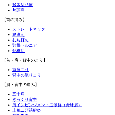
緊張型頭痛
片頭痛
【首の痛み】
ストレートネック
寝違え
むち打ち
頸椎ヘルニア
頚椎症
【首・肩・背中のこり】
首肩こり
背中の張りこり
【肩・背中の痛み】
五十肩
ぎっくり背中
肩インピンジメント症候群（野球肩）
上腕二頭筋腱炎