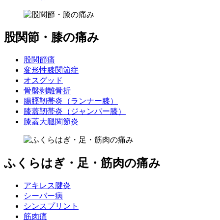
股関節・膝の痛み
股関節痛
変形性膝関節症
オスグッド
骨盤剥離骨折
腸脛靭帯炎（ランナー膝）
膝蓋靭帯炎（ジャンパー膝）
膝蓋大腿関節炎
ふくらはぎ・足・筋肉の痛み
アキレス腱炎
シーバー病
シンスプリント
筋肉痛