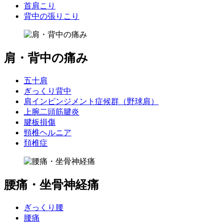
首肩こり
背中の張りこり
肩・背中の痛み
五十肩
ぎっくり背中
肩インピンジメント症候群（野球肩）
上腕二頭筋腱炎
腱板損傷
頸椎ヘルニア
頚椎症
腰痛・坐骨神経痛
ぎっくり腰
腰痛