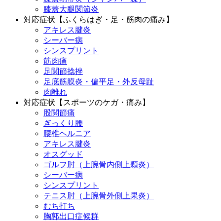
膝蓋大腿関節炎
対応症状【ふくらはぎ・足・筋肉の痛み】
アキレス腱炎
シーバー病
シンスプリント
筋肉痛
足関節捻挫
足底筋膜炎・偏平足・外反母趾
肉離れ
対応症状【スポーツのケガ・痛み】
股関節痛
ぎっくり腰
腰椎ヘルニア
アキレス腱炎
オスグッド
ゴルフ肘（上腕骨内側上顆炎）
シーバー病
シンスプリント
テニス肘（上腕骨外側上果炎）
むち打ち
胸郭出口症候群