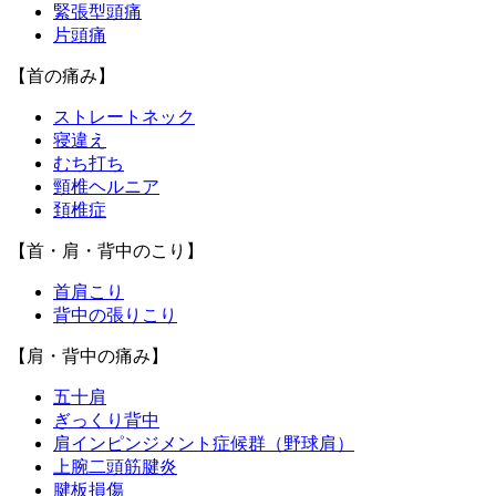
緊張型頭痛
片頭痛
【首の痛み】
ストレートネック
寝違え
むち打ち
頸椎ヘルニア
頚椎症
【首・肩・背中のこり】
首肩こり
背中の張りこり
【肩・背中の痛み】
五十肩
ぎっくり背中
肩インピンジメント症候群（野球肩）
上腕二頭筋腱炎
腱板損傷