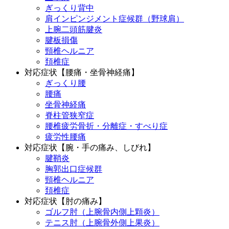
ぎっくり背中
肩インピンジメント症候群（野球肩）
上腕二頭筋腱炎
腱板損傷
頸椎ヘルニア
頚椎症
対応症状【腰痛・坐骨神経痛】
ぎっくり腰
腰痛
坐骨神経痛
脊柱管狭窄症
腰椎疲労骨折・分離症・すべり症
疲労性腰痛
対応症状【腕・手の痛み、しびれ】
腱鞘炎
胸郭出口症候群
頸椎ヘルニア
頚椎症
対応症状【肘の痛み】
ゴルフ肘（上腕骨内側上顆炎）
テニス肘（上腕骨外側上果炎）