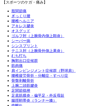
【スポーツのケガ・痛み】
股関節痛
ぎっくり腰
腰椎ヘルニア
アキレス腱炎
オスグッド
ゴルフ肘（上腕骨内側上顆炎）
シーバー病
シンスプリント
テニス肘（上腕骨外側上果炎）
むち打ち
胸郭出口症候群
筋肉痛
肩インピンジメント症候群（野球肩）
腰椎疲労骨折・分離症・すべり症
骨盤剥離骨折
上腕二頭筋腱炎
足関節捻挫
足底筋膜炎・偏平足・外反母趾
腸脛靭帯炎（ランナー膝）
肉離れ