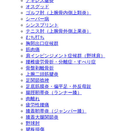
アキレス腱炎
オスグッド
ゴルフ肘（上腕骨内側上顆炎）
シーバー病
シンスプリント
テニス肘（上腕骨外側上果炎）
むち打ち
胸郭出口症候群
筋肉痛
肩インピンジメント症候群（野球肩）
腰椎疲労骨折・分離症・すべり症
骨盤剥離骨折
上腕二頭筋腱炎
足関節捻挫
足底筋膜炎・偏平足・外反母趾
腸脛靭帯炎（ランナー膝）
肉離れ
疲労性腰痛
膝蓋靭帯炎（ジャンパー膝）
膝蓋大腿関節炎
野球肘
腱板損傷