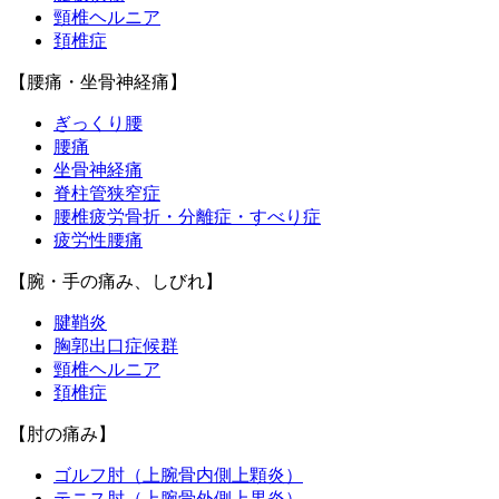
頸椎ヘルニア
頚椎症
【腰痛・坐骨神経痛】
ぎっくり腰
腰痛
坐骨神経痛
脊柱管狭窄症
腰椎疲労骨折・分離症・すべり症
疲労性腰痛
【腕・手の痛み、しびれ】
腱鞘炎
胸郭出口症候群
頸椎ヘルニア
頚椎症
【肘の痛み】
ゴルフ肘（上腕骨内側上顆炎）
テニス肘（上腕骨外側上果炎）