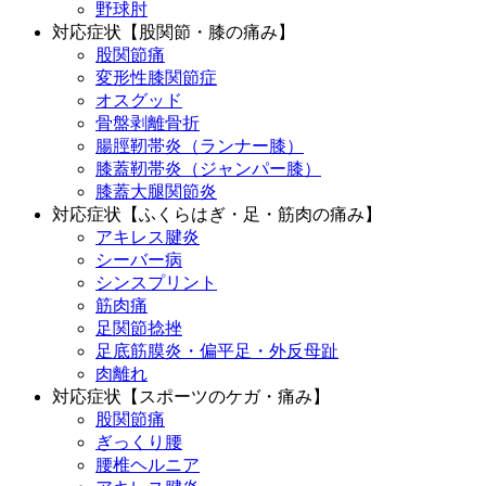
野球肘
対応症状【股関節・膝の痛み】
股関節痛
変形性膝関節症
オスグッド
骨盤剥離骨折
腸脛靭帯炎（ランナー膝）
膝蓋靭帯炎（ジャンパー膝）
膝蓋大腿関節炎
対応症状【ふくらはぎ・足・筋肉の痛み】
アキレス腱炎
シーバー病
シンスプリント
筋肉痛
足関節捻挫
足底筋膜炎・偏平足・外反母趾
肉離れ
対応症状【スポーツのケガ・痛み】
股関節痛
ぎっくり腰
腰椎ヘルニア