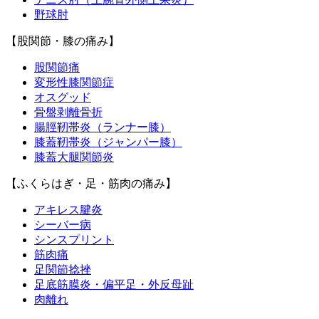
野球肘
【股関節・膝の痛み】
股関節痛
変形性膝関節症
オスグッド
骨盤剥離骨折
腸脛靭帯炎（ランナー膝）
膝蓋靭帯炎（ジャンパー膝）
膝蓋大腿関節炎
【ふくらはぎ・足・筋肉の痛み】
アキレス腱炎
シーバー病
シンスプリント
筋肉痛
足関節捻挫
足底筋膜炎・偏平足・外反母趾
肉離れ